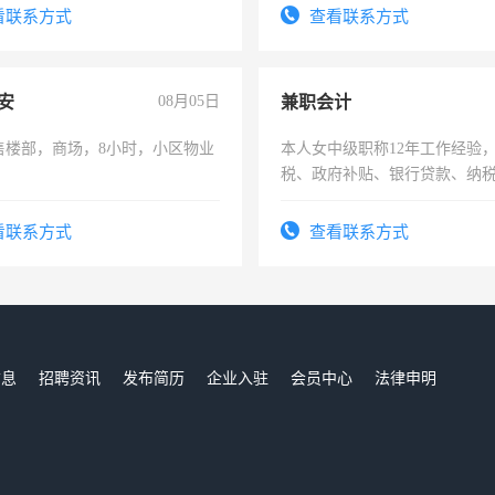
看联系方式
查看联系方式
安
08月05日
兼职会计
售楼部，商场，8小时，小区物业
本人女中级职称12年工作经验
税、政府补贴、银行贷款、纳
为各类公司策划，设建新账，
务，财务咨询等业务。欲求兼
看联系方式
查看联系方式
作
信息
招聘资讯
发布简历
企业入驻
会员中心
法律申明
们