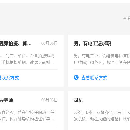
查
手机短视频拍摄、剪辑、抖音快手
08月06日
男，有电工证求职
人、门店、单位、企业拍摄短视
男，有电工证，会组装电柜(箱
训手机拍摄剪辑，教你玩转抖音
厂维修；C1驾照，找个工资在
人、门店、单位、企业拍摄短视
上，枣强县以外需要有住宿，
训手机拍摄剪辑，教你玩转抖
电话
看联系方式
查看联系方式
也可以成为拍摄达人！你也可以
摄达人！
导老师
08月06日
司机
教育经验，曾在学校任职班主任
35岁，B本。双证齐全，马上下
教师，也在辅导机构担任辅导教
跑长途，和拉大超的经验！以
周一至周五辅导老师的工作
六，渣土车