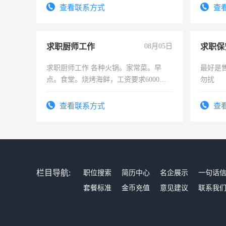
查看联系方式
查
求职厨师工作
08月05日
求职保
求职厨师工作 各种火锅。家常菜。早
最好是
点。食堂。烧烤海鲜，工资要求6000以
勿扰
上
查看联系方式
查
栏目导航:
职位搜索
简历中心
名企展示
一句话
套餐标准
金币充值
意见建议
联系我