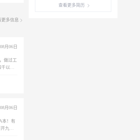
查看更多简历
看更多信息
08月06日
)，做过工
四千以
保险勿扰
08月06日
A本！有
前开九米