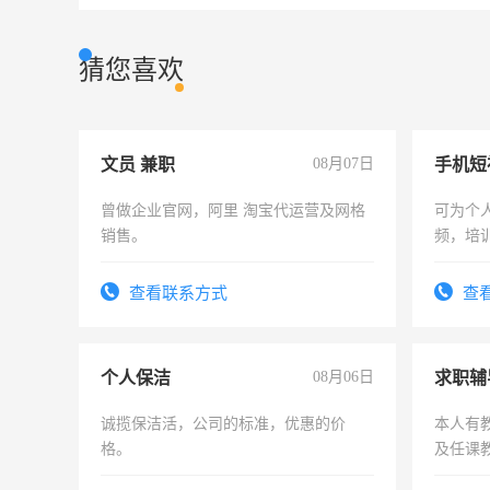
猜您喜欢
文员 兼职
08月07日
曾做企业官网，阿里 淘宝代运营及网格
可为个
销售。
频，培
可为个
频，培
查看联系方式
查
音！你
成为拍
个人保洁
08月06日
求职辅
诚揽保洁活，公司的标准，优惠的价
本人有
格。
及任课
师，求