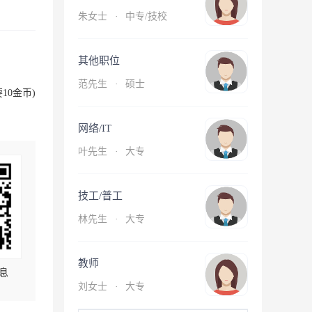
朱女士
·
中专/技校
其他职位
范先生
·
硕士
10金币)
网络/IT
叶先生
·
大专
技工/普工
林先生
·
大专
教师
息
刘女士
·
大专