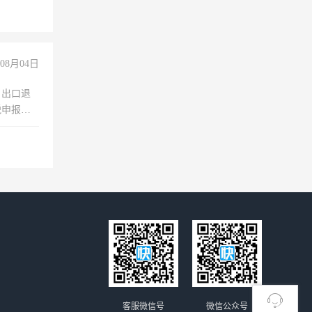
08月04日
，出口退
税申报、
理乱账业
职会计工
客服微信号
微信公众号